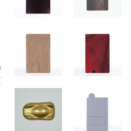
中
浸
，
不