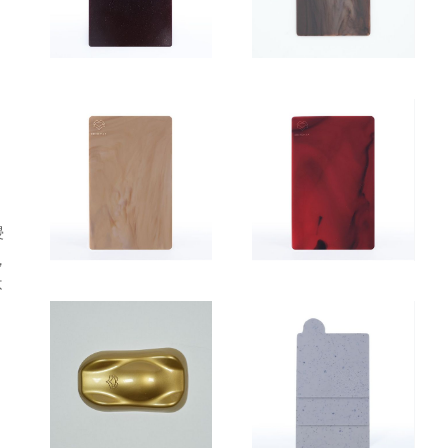
中
浸
，
不