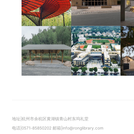
地址|杭州市余杭区黄湖镇青山村东坞礼堂
电话|0571-85850202 邮箱|info@ronglibrary.com