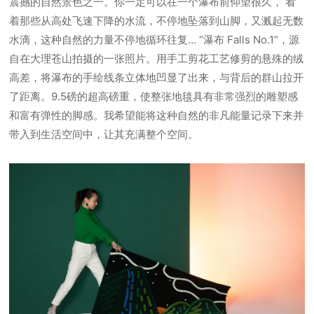
震撼的自然景色之一。你一定可以在一个瀑布前仰望很久， 看
着那些从高处飞速下降的水流，不停地坠落到山脚，又溅起无数
水滴，这种自然的力量不停地循环往复… “瀑布 Falls No.1”，源
自在大理苍山拍摄的一张照片。用手工剪花工艺修剪的悬殊的绒
高差，将瀑布的手绘线条立体地凹显了出来，与背后的群山拉开
了距离。9.5磅的超高磅重，使整张地毯具有非常强烈的雕塑感
和富有弹性的脚感。我希望能将这种自然的非凡能量记录下来并
带入到生活空间中，让其充满整个空间。