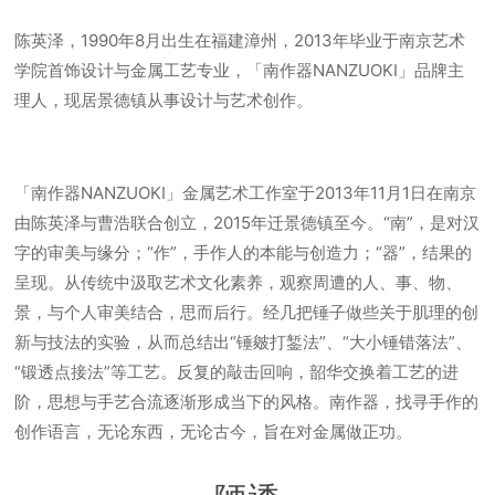
陈英泽，1990年8月出生在福建漳州，2013年毕业于南京艺术
学院首饰设计与金属工艺专业，「南作器NANZUOKI」品牌主
理人，现居景德镇从事设计与艺术创作。
「南作器NANZUOKI」金属艺术工作室于2013年11月1日在南京
由陈英泽与曹浩联合创立，2015年迁景德镇至今。“南”，是对汉
字的审美与缘分；“作”，手作人的本能与创造力；“器”，结果的
呈现。从传统中汲取艺术文化素养，观察周遭的人、事、物、
景，与个人审美结合，思而后行。经几把锤子做些关于肌理的创
新与技法的实验，从而总结出“锤皴打錾法”、“大小锤错落法”、
“锻透点接法”等工艺。反复的敲击回响，韶华交换着工艺的进
阶，思想与手艺合流逐渐形成当下的风格。南作器，找寻手作的
创作语言，无论东西，无论古今，旨在对金属做正功。