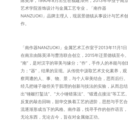
陈英泽，1990年8月出生在福建漳州，2013年毕业于南
艺术学院首饰设计与金属工艺专业，「南作器
NANZUOKI」品牌主理人，现居景德镇从事设计与艺术
作。
「南作器NANZUOKI」金属艺术工作室于2013年11月1日
在南京由陈英泽与曹浩联合创立，2015年迁景德镇至今
“南”，是对汉字的审美与缘分；“作”，手作人的本能与创
力；“器”，结果的呈现。从传统中汲取艺术文化素养，观
察周遭的人、事、物、景，与个人审美结合，思而后行。
经几把锤子做些关于肌理的创新与技法的实验，从而总结
出“锤皴打錾法”、“大小锤错落法”、“锻透点接法”等工艺
反复的敲击回响，韶华交换着工艺的进阶，思想与手艺合
流逐渐形成当下的风格。南作器，找寻手作的创作语言，
无论东西，无论古今，旨在对金属做正功。