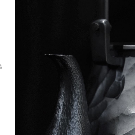
京
创
。
造
。