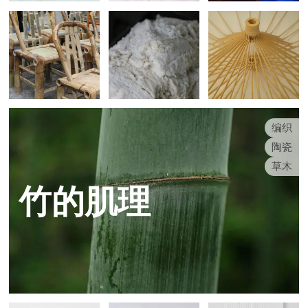
编织
陶瓷
草木
竹的肌理