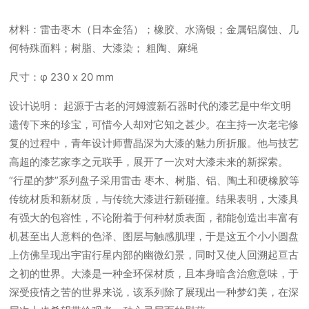
材料：雷击枣木（日本金箔）；橡胶、水滴银；金属铝腐蚀、几
何特殊面料；树脂、大漆染； 粗陶、麻绳
尺寸：φ 230 x 20 mm
设计说明： 起源于古老的河姆渡新石器时代的漆艺是中华文明
遗传下来的珍宝，可惜今人却对它知之甚少。在主持一次老宅修
复的过程中，青年设计师曹晶深为大漆的魅力所折服。他与技艺
高超的漆艺家李之元联手，展开了一次对大漆未来的新探索。
“行星的梦”系列盘子采用雷击 枣木、树脂、铝、陶土和硬橡胶等
传统材质和新材质，与传统大漆进行新碰撞。结果表明，大漆具
有强大的包容性，不论附着于何种材质表面，都能创造出丰富有
机甚至出人意料的色泽、图层与触感肌理，于是这五个小小圆盘
上仿佛呈现出宇宙行星内部的幽微幻景，同时又使人回溯起亘古
之初的世界。大漆是一种全环保材质，且本身暗含治愈意味，于
深受疫情之苦的世界来说，该系列除了展现出一种梦幻美，在深