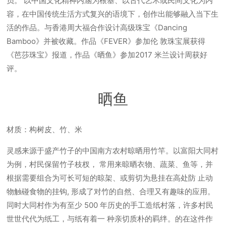
员。 以中国文化精神内涵为根基、以古代艺术或民间文化为内
容，在中国传统生活方式复兴的语境下，创作出能够融入当下生
活的作品。与香港周大福合作设计高级珠宝《Dancing
Bamboo》并被收藏。作品《FEVER》参加伦 敦珠宝展获得
《芭莎珠宝》报道，作品《晒鱼》参加2017 米兰设计周获好
评。
晒鱼
材质：构树皮、竹、米
灵感来源于盛产竹子的中国南方农村晾晒用竹竿。以富阳大同村
为例，村民保留竹子枝杈， 常用来晾晒衣物、蔬菜、鱼等，并
根据需要组合为可长可短的晾架、或剪切为悬挂在高处防 止动
物触碰食物的挂钩, 形成了对竹的自然、合理又有趣味的应用。
同时大同村作为有至少 500 年历史的手工造纸村落，许多村民
世世代代为纸工，与纸有着一 种亲切质朴的羁绊。的在这件作