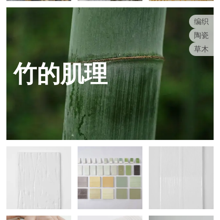
编织
陶瓷
草木
竹的肌理