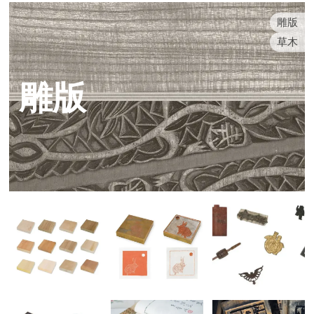
雕版
草木
雕版