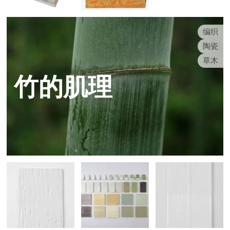
编织
陶瓷
草木
竹的肌理