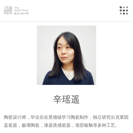
辛瑶遥
陶瓷设计师，毕业后在景德镇学习陶瓷制作，独立研究出克莱因
蓝瓷器，极薄陶瓷，漆器质感瓷器，渐层银釉等多种工艺。