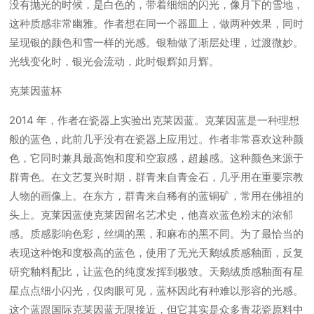
没有抛光的时候，是白色的，带着细细的闪光，像月下的雪地，
这种质感非常幽雅。作者想在同一个器皿上，做两种效果，同时
呈现银的颜色和雪一样的光感。银釉做了渐层处理，过渡微妙。
光线变化时，银光会流动，此时银辉如月辉。
克莱因蓝杯
2014 年，作者在瓷器上实验出克莱因蓝。克莱因蓝是一种理想
般的蓝色，此前几乎没有在瓷器上应用过。作者非常喜欢这种颜
色，它同时兼具最高饱和度和空寂感，超越感。这种颜色来源于
群青色。在文艺复兴时期，群青来自青金石，几乎用在重要宗教
人物的画像上。在东方，群青来自稀有的蓝铜矿，常用在佛祖的
头上。克莱因蓝使克莱因留名艺术史，他喜欢蓝色粉末的浓郁
感。质感影响色彩，丝绸的黑，和麻布的黑不同。为了最恰当的
表现这种饱和度极高的蓝色，使用了无光天鹅绒质感釉面，反复
研究釉料配比，让蓝色的纯度发挥到极致。天鹅绒质感釉面有星
星点点细小闪光，仅肉眼可见，蓝杯因此有种难以形容的光感。
这个蓝跟国际克莱因蓝无限接近，但它其实是众多青花瓷原料中