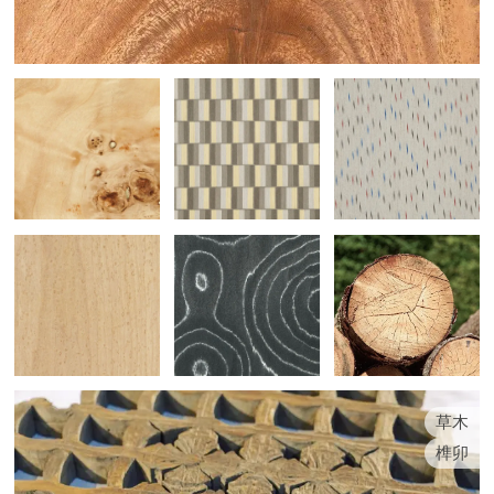
草木
榫卯