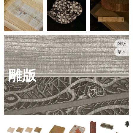
雕版
草木
雕版