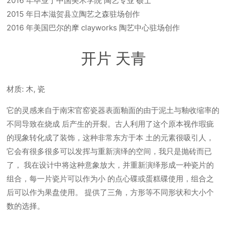
2016 年毕业于中国美术学院 陶艺专业 硕士
2015 年日本滋贺县立陶艺之森驻场创作
2016 年美国巴尔的摩 clayworks 陶艺中心驻场创作
开片 天青
材质: 木, 瓷
它的灵感来自于南宋官窑瓷器表面釉面的由于泥土与釉收缩率的
不同导致在烧成 后产生的开裂。古人利用了这个原本视作瑕疵
的现象转化成了装饰，这种非常东方于本 土的元素很吸引人，
它会有很多很多可以发挥与重新演绎的空间，我只是抛砖而已
了， 我在设计中将这种意象放大，并重新演绎形成一种瓷片的
组合，每一片瓷片可以作为小 的点心碟或蛋糕碟使用，组合之
后可以作为果盘使用。 提供了三角，方形等不同形状和大小个
数的选择。