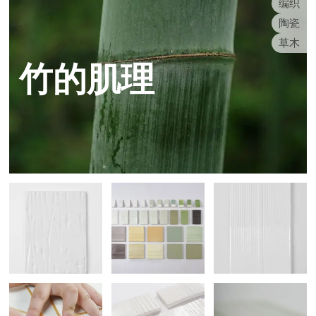
编织
陶瓷
草木
竹的肌理