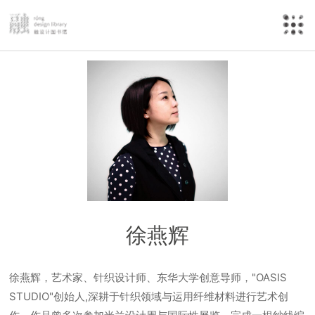
徐燕辉
徐燕辉，艺术家、针织设计师、东华大学创意导师，"OASIS
STUDIO"创始人,深耕于针织领域与运用纤维材料进行艺术创