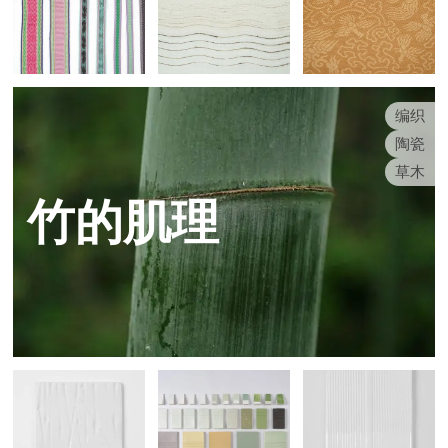
编织
陶瓷
草木
竹的肌理