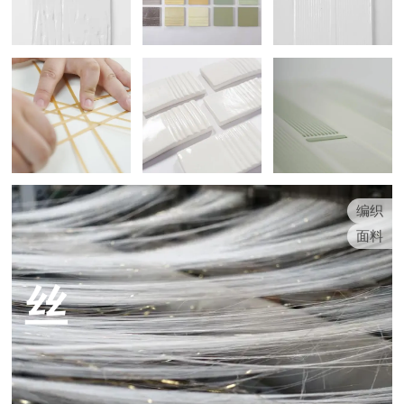
编织
面料
丝