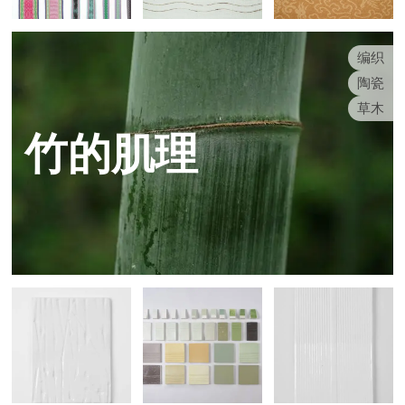
编织
陶瓷
草木
竹的肌理