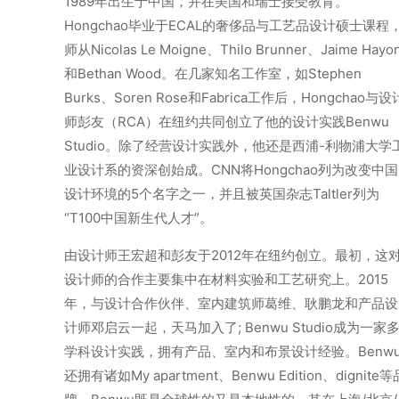
1989年出生于中国，并在美国和瑞士接受教育。
Hongchao毕业于ECAL的奢侈品与工艺品设计硕士课程
师从Nicolas Le Moigne、Thilo Brunner、Jaime Hayo
和Bethan Wood。在几家知名工作室，如Stephen
Burks、Soren Rose和Fabrica工作后，Hongchao与设
师彭友（RCA）在纽约共同创立了他的设计实践Benwu
Studio。除了经营设计实践外，他还是西浦-利物浦大学
业设计系的资深创始成。CNN将Hongchao列为改变中国
设计环境的5个名字之一，并且被英国杂志Taltler列为
“T100中国新生代人才”。
由设计师王宏超和彭友于2012年在纽约创立。最初，这
设计师的合作主要集中在材料实验和工艺研究上。2015
年，与设计合作伙伴、室内建筑师葛维、耿鹏龙和产品设
计师邓启云一起，天马加入了; Benwu Studio成为一家
学科设计实践，拥有产品、室内和布景设计经验。Benw
还拥有诸如My apartment、Benwu Edition、dignite等