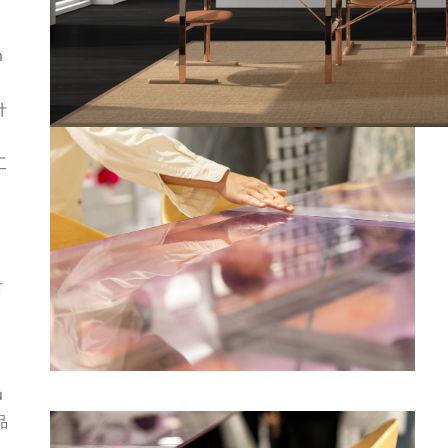
，
n
计
工
对
多
u
品