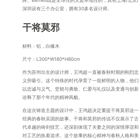
牌。Benwu既是全球性的又是本地性的，其在上海/北京/
深圳设有三个办公室，拥有30多名设计师。
干将莫邪
材料：铝，白橡木
尺寸：L300*W180*H80cm
作为苏州出生的设计师，王鸿超一直被春秋时期的刚烈忠
义所吸引。这个特殊的时代孕育了一批鲜明的人物，他们
以忠诚与义气、坚韧与勇敢、仁爱与礼仪以及变通与创新
诠释了那个年代的精神风貌。
在这次铸造主题的设计中，王鸿超决定重提干将莫邪这一
经典的春秋吴国的故事。干将和莫邪的传说不仅展示了古
代卓越的铸剑技艺，还深刻体现了夫妻之间的深情厚谊和
对工艺的执着追求。这个故事的核心精神与春秋人格和美