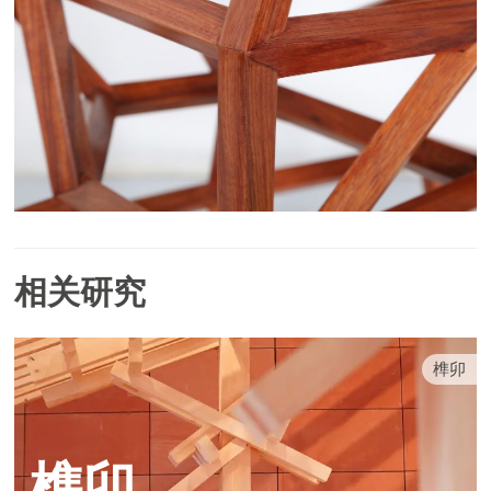
相关研究
榫卯
榫卯