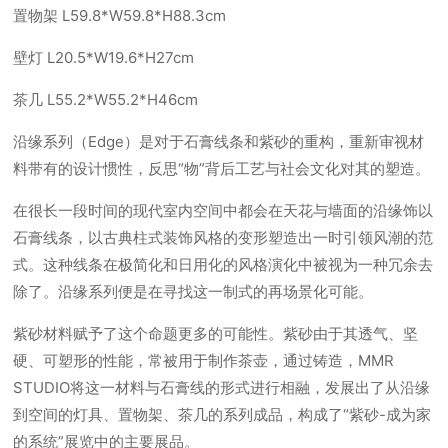
置物架 L59.8*W59.8*H88.3cm
壁灯 L20.5*W19.6*H27cm
茶几 L55.2*W55.2*H46cm
沿缘系列（Edge）是对于石膏线条和紫砂的重构，重新审视材
料带有的设计惯性，反思“物”背后工艺与社会文化对其的塑造。
在很长一段时间的现代室内空间中都会在天花与墙面的沿缘饰以
石膏线条，以古典柱式装饰风格的变形塑造出一时引领风潮的范
式。这种线条在极简化和日用化的风格演化中被视为一种冗余去
除了。沿缘系列便是在寻找这一制式的再场景化可能。
紫砂材料赋予了这个命题更多的可能性。紫砂由于其透气、坚
硬、可塑形的性能，常被用于制作茶壶，通过铸造，MMR
STUDIO将这一材料与石膏线的形式进行相融，发展出了从沿缘
到空间的灯具、置物架、茶几的系列成品，构成了“紫砂-成为家
的系统”展览中的主要展品。