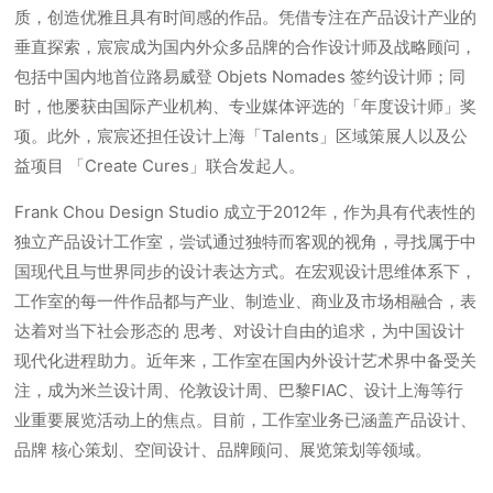
质，创造优雅且具有时间感的作品。凭借专注在产品设计产业的
垂直探索，宸宸成为国内外众多品牌的合作设计师及战略顾问，
包括中国内地首位路易威登 Objets Nomades 签约设计师；同
时，他屡获由国际产业机构、专业媒体评选的「年度设计师」奖
项。此外，宸宸还担任设计上海「Talents」区域策展人以及公
益项目 「Create Cures」联合发起人。
Frank Chou Design Studio 成立于2012年，作为具有代表性的
独立产品设计工作室，尝试通过独特而客观的视⻆，寻找属于中
国现代且与世界同步的设计表达方式。在宏观设计思维体系下，
工作室的每一件作品都与产业、制造业、商业及市场相融合，表
达着对当下社会形态的 思考、对设计自由的追求，为中国设计
现代化进程助力。近年来，工作室在国内外设计艺术界中备受关
注，成为米兰设计周、伦敦设计周、巴黎FIAC、设计上海等行
业重要展览活动上的焦点。目前，工作室业务已涵盖产品设计、
品牌 核心策划、空间设计、品牌顾问、展览策划等领域。