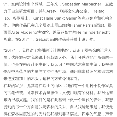
计、空间设计多个领域。五年来，Sebastian Marbacher一直致
力于自主研发项目，并与Arsty、联邦文化办公室、Freitag
lab、谷歌瑞士、Kunst Halle Sankt Gallen等商业客户和机构合
作。他的作品已在几个展览上展出纽约Fisher Parrish画廊、墨
西哥Arte Moderno博物馆、以及苏黎世的Helmrinderknecht
画廊。在2017年，Sebastian的作品荣获瑞士设计奖。
“2017年，我拜访了杭州融设计图书馆，认识了图书馆的运营人
员，这段旅程对我来说十分鼓舞人心。我十分感谢他们所做的一
切。也是在融设计图书馆，我认识了中国艺术家傅中望，我被他
作品中所蕴含的力量与简洁性所打动。他用非常精细的榫卯结构
来连接粗加工的木头，这样的方式令我着迷。
在我的家乡，尤其是在瑞士的山区，我们有一个用树干制作家具
的古老传统。通常技术含量很低，只使用现有的材料。我对这些
东西很感兴趣。我的目的是在此基础上做一个当代的设计。我想
提到的另一个方面是我与森林的关系。自从我能记事起，我便觉
得在森林里度过的时光能使我感到非常满足。四季的气息，声音