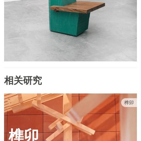
相关研究
榫卯
榫卯