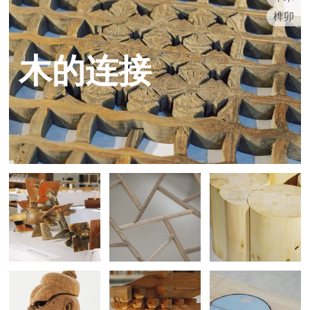
榫卯
木的连接