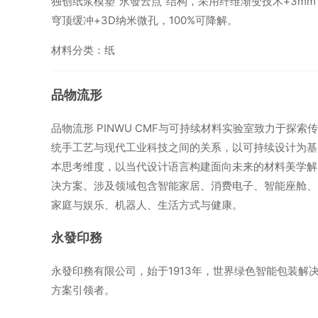
独创纸浆模塑“永發云点”结构，采用纤维渐变技术+3mm
穹顶缓冲+3D纳米微孔，100%可降解。
材料分类：纸
品物流形
品物流形 PINWU CMF与可持续材料实验室致力于探索传
统手工艺与现代工业科技之间的关系，以可持续设计为基
本思考维度，以当代设计语言构建面向未来的材料美学解
决方案。涉及领域包含智能家居、消费电子、智能座舱、
家庭与娱乐、机器人、生活方式与健康。
永發印務
永發印務有限公司，始于1913年，世界绿色智能包装解
方案引领者。