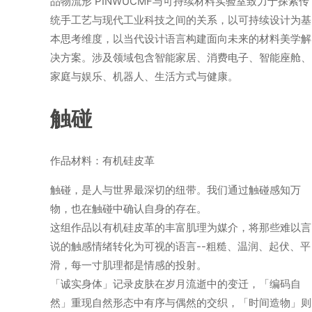
品物流形 PINWUCMF与可持续材料实验室致力于探索传
统手工艺与现代工业科技之间的关系，以可持续设计为基
本思考维度，以当代设计语言构建面向未来的材料美学解
决方案。涉及领域包含智能家居、消费电子、智能座舱、
家庭与娱乐、机器人、生活方式与健康。
触碰
作品材料：有机硅皮革
触碰，是人与世界最深切的纽带。我们通过触碰感知万
物，也在触碰中确认自身的存在。
这组作品以有机硅皮革的丰富肌理为媒介，将那些难以言
说的触感情绪转化为可视的语言--粗糙、温润、起伏、平
滑，每一寸肌理都是情感的投射。
「诚实身体」记录皮肤在岁月流逝中的变迁，「编码自
然」重现自然形态中有序与偶然的交织，「时间造物」则