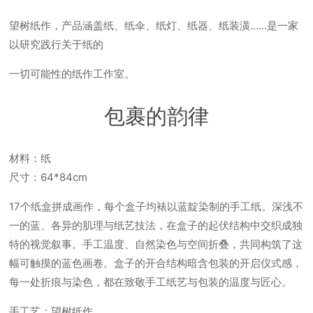
望树纸作，产品涵盖纸、纸伞、纸灯、纸器、纸装潢……是⼀家
以研究践⾏关于纸的
⼀切可能性的纸作⼯作室。
包裹的韵律
材料：纸
尺⼨：64*84cm
17个纸盒拼成画作，每个盒⼦均裱以蓝靛染制的⼿⼯纸。深浅不
⼀的蓝、各异的肌理与纸艺技法，在盒⼦的起伏结构中交织成独
特的视觉叙事。⼿⼯温度、⾃然染⾊与空间折叠，共同构筑了这
幅可触摸的蓝⾊画卷。盒⼦的开合结构暗含包装的开启仪式感，
每⼀处折痕与染⾊，都在致敬⼿⼯纸艺与包装的温度与匠⼼。
手工艺：望树纸作