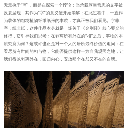
无意执于“写”，而是在探索一个悖论：当承载厚重哲思的文字被
反复呈现，其作为“字”的意义便开始消解；在此过程中，一直作
为载体的粗粝植物纤维纸张的本质，才真正被我们看见。字非
字，纸非纸，这件作品本身就是一场关于《金刚经》核心要义的
修行，它引导我们思考：在剥离所有外在的“相”之后，事物的本
质究竟为何？这或许也正是对一个人的居所最终价值的追问：在
看尽所有世间的相与物，它能否提供这样一方自我观照之地，让
我们得以剥离外在，回归内心，安放那个在却又不在的自我。