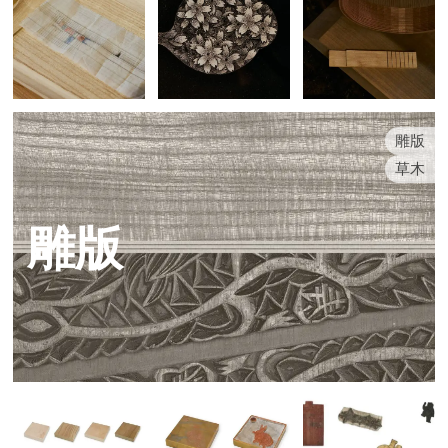
雕版
草木
雕版