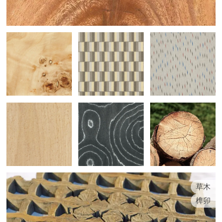
草木
榫卯