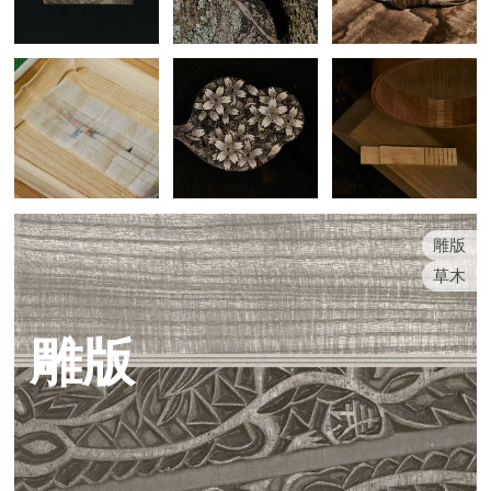
雕版
草木
雕版