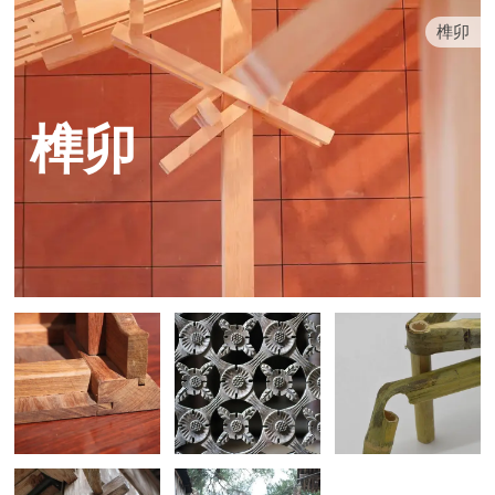
榫卯
榫卯