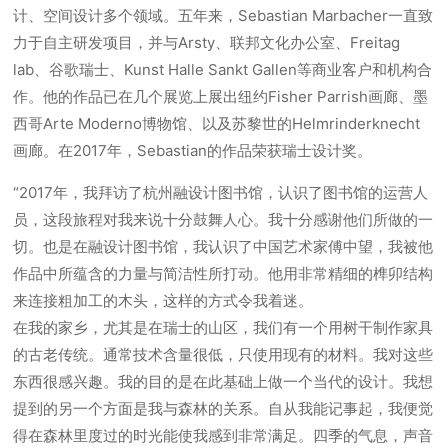
计、空间设计多个领域。五年来，Sebastian Marbacher一直致
力于自主研发项目，并与Arsty、联邦文化办公室、Freitag
lab、谷歌瑞士、Kunst Halle Sankt Gallen等商业客户和机构合
作。他的作品已在几个展览上展出纽约Fisher Parrish画廊、墨
西哥Arte Moderno博物馆、以及苏黎世的Helmrinderknecht
画廊。在2017年，Sebastian的作品荣获瑞士设计奖。
“2017年，我拜访了杭州融设计图书馆，认识了图书馆的运营人
员，这段旅程对我来说十分鼓舞人心。我十分感谢他们所做的一
切。也是在融设计图书馆，我认识了中国艺术家傅中望，我被他
作品中所蕴含的力量与简洁性所打动。他用非常精细的榫卯结构
来连接粗加工的木头，这样的方式令我着迷。
在我的家乡，尤其是在瑞士的山区，我们有一个用树干制作家具
的古老传统。通常技术含量很低，只使用现有的材料。我对这些
东西很感兴趣。我的目的是在此基础上做一个当代的设计。我想
提到的另一个方面是我与森林的关系。自从我能记事起，我便觉
得在森林里度过的时光能使我感到非常满足。四季的气息，声音