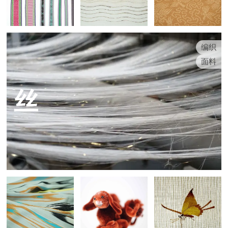
编织
面料
丝