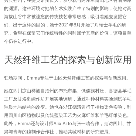
劳宾登州，在提契诺州长大，从小就与阿尔卑斯山地区有着深厚
的渊源。这种环境对她的艺术实践产生了特别的影响，使她对高
海拔山谷中常被遗忘的传统技艺非常敏感，吸引着她去发掘它
们。出于这样的目的，她于2021年8月开始了对瑞士羊毛的研
究，希望在保留它们传统特性的同时赋予其新的价值，该项目至
今仍在进行中。
天然纤维工艺的探索与创新应用
驻场期间，Emma专注于山区天然纤维工艺的探索与创新应用。
她在四川凉山彝族自治州的布托市集、傈僳族村庄、喜德县羊毛
工厂及甘洛刺绣作坊开展实地调研，通过种种材料实验测试羊毛
毡质地与结构的改变。她也在浙江德清进行了植物染色实验，利
用四川山区植物以及传统蓝染工艺为火麻纤维和羊毛纤维染色。
此外，Emma还与设计师Alix Arto与张一晗合作，走访四川、甘
肃与青海的毡制作合作社，推动其毡材料的研究进展。